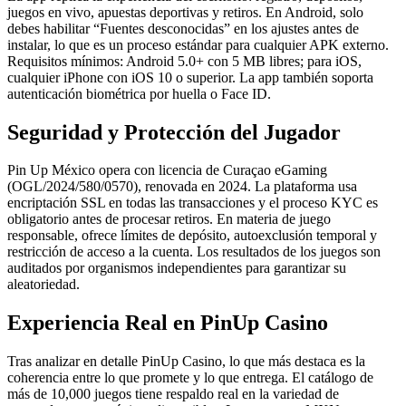
juegos en vivo, apuestas deportivas y retiros. En Android, solo
debes habilitar “Fuentes desconocidas” en los ajustes antes de
instalar, lo que es un proceso estándar para cualquier APK externo.
Requisitos mínimos: Android 5.0+ con 5 MB libres; para iOS,
cualquier iPhone con iOS 10 o superior. La app también soporta
autenticación biométrica por huella o Face ID.
Seguridad y Protección del Jugador
Pin Up México opera con licencia de Curaçao eGaming
(OGL/2024/580/0570), renovada en 2024. La plataforma usa
encriptación SSL en todas las transacciones y el proceso KYC es
obligatorio antes de procesar retiros. En materia de juego
responsable, ofrece límites de depósito, autoexclusión temporal y
restricción de acceso a la cuenta. Los resultados de los juegos son
auditados por organismos independientes para garantizar su
aleatoriedad.
Experiencia Real en PinUp Casino
Tras analizar en detalle PinUp Casino, lo que más destaca es la
coherencia entre lo que promete y lo que entrega. El catálogo de
más de 10,000 juegos tiene respaldo real en la variedad de