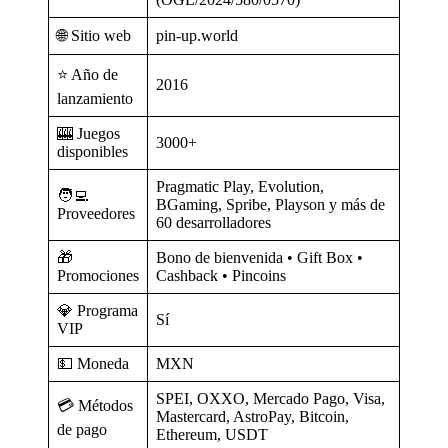
🌐 Sitio web
pin-up.world
⭐ Año de
2016
lanzamiento
🎰 Juegos
3000+
disponibles
Pragmatic Play, Evolution,
🧑‍💻
BGaming, Spribe, Playson y más de
Proveedores
60 desarrolladores
🎁
Bono de bienvenida • Gift Box •
Promociones
Cashback • Pincoins
💎 Programa
Sí
VIP
💵 Moneda
MXN
SPEI, OXXO, Mercado Pago, Visa,
💳 Métodos
Mastercard, AstroPay, Bitcoin,
de pago
Ethereum, USDT