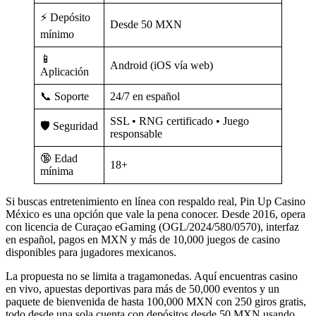
⚡ Depósito
Desde 50 MXN
mínimo
📱
Android (iOS vía web)
Aplicación
📞 Soporte
24/7 en español
SSL • RNG certificado • Juego
🛡 Seguridad
responsable
🔞 Edad
18+
mínima
Si buscas entretenimiento en línea con respaldo real, Pin Up Casino
México es una opción que vale la pena conocer. Desde 2016, opera
con licencia de Curaçao eGaming (OGL/2024/580/0570), interfaz
en español, pagos en MXN y más de 10,000 juegos de casino
disponibles para jugadores mexicanos.
La propuesta no se limita a tragamonedas. Aquí encuentras casino
en vivo, apuestas deportivas para más de 50,000 eventos y un
paquete de bienvenida de hasta 100,000 MXN con 250 giros gratis,
todo desde una sola cuenta con depósitos desde 50 MXN usando